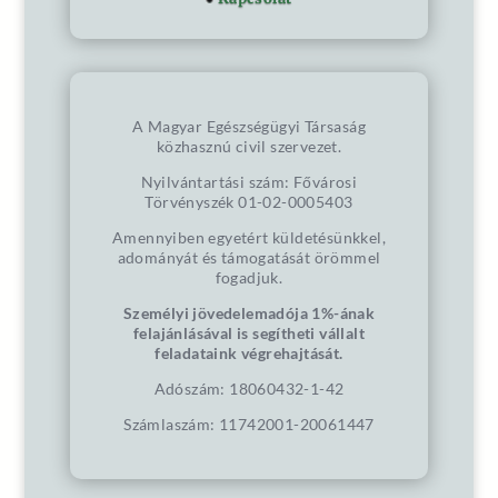
A Magyar Egészségügyi Társaság
közhasznú civil szervezet.
Nyilvántartási szám: Fővárosi
Törvényszék 01-02-0005403
Amennyiben egyetért küldetésünkkel,
adományát és támogatását örömmel
fogadjuk.
Személyi jövedelemadója 1%-ának
felajánlásával is segítheti vállalt
feladataink végrehajtását.
Adószám: 18060432-1-42
Számlaszám: 11742001-20061447