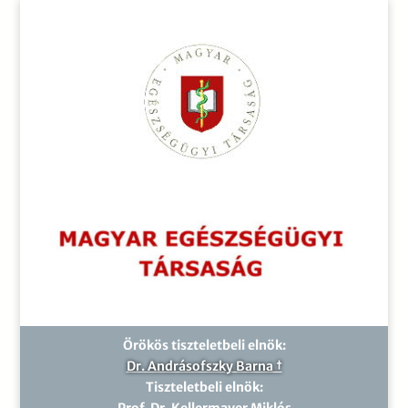
Örökös tiszteletbeli elnök:
Dr. Andrásofszky Barna †
Tiszteletbeli elnök:
Prof. Dr. Kellermayer Miklós