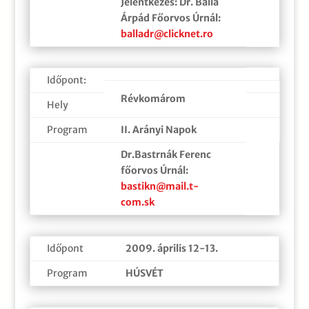
Jelentkezés: Dr. Balla
Árpád Főorvos Úrnál:
balladr@clicknet.ro
Időpont:
Révkomárom
Hely
Program
II. Arányi Napok
Dr.Bastrnák Ferenc
főorvos Úrnál:
bastikn@mail.t-
com.sk
Időpont
2009. április 12-13.
Program
HÚSVÉT