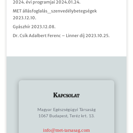
2024. évi programjai
2024.01.24.
MET állásfoglalás_szenvedélybetegségek
2023.12.10.
Gyászhír
2023.12.08.
Dr. Csík Adalbert Ferenc – Linner díj
2023.10.25.
Kapcsolat
Magyar Egészségügyi Társaság
1067 Budapest, Teréz krt. 13.
info@met-tarsasag.com