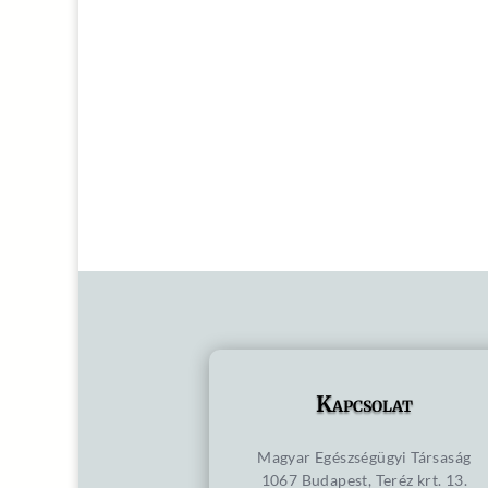
Kapcsolat
Magyar Egészségügyi Társaság
1067 Budapest, Teréz krt. 13.