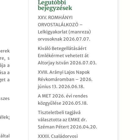
Legutóbbi
bejegyzések
XXV. ROMHÁNYI
ORVOSTALÁLKOZÓ –
Lelkigyakorlat (manreza)
orvosoknak
2026.07.07.
Kiváló Betegellátásáért
berek
Emlékérmet vehetett át
re, s
Altorjay István
2026.07.03.
ája a
XVIII. Arányi Lajos Napok
ása a
Révkomáromban – 2026.
get a
június 13.
2026.06.18.
A MET 2026. évi rendes
sszes
közgyűlése
2026.05.18.
Tiszteletbeli tagjává
élek;
választotta az EMKE dr.
Széman Pétert
2026.04.20.
által
XXXII. Családorvosi