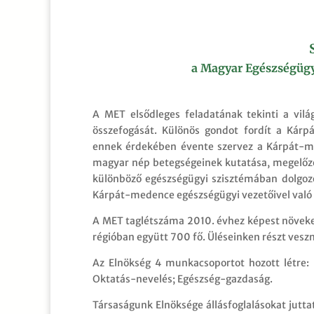
a Magyar Egészségügyi
A MET elsődleges feladatának tekinti a vil
összefogását. Különös gondot fordít a Kár
ennek érdekében évente szervez a Kárpát-m
magyar nép betegségeinek kutatása, megelőzé
különböző egészségügyi szisztémában dolgozó
Kárpát-medence egészségügyi vezetőivel való 
A MET taglétszáma 2010. évhez képest növeked
régióban együtt 700 fő. Üléseinken részt veszn
Az Elnökség 4 munkacsoportot hozott létre: 
Oktatás-nevelés; Egészség-gazdaság.
Társaságunk Elnöksége állásfoglalásokat juttat