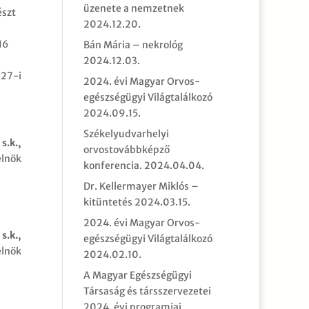
üzenete a nemzetnek
észt
2024.12.20.
16
Bán Mária – nekrológ
2024.12.03.
 27-i
2024. évi Magyar Orvos-
egészségügyi Világtalálkozó
2024.09.15.
Székelyudvarhelyi
s.k.,
orvostovábbképző
elnök
konferencia.
2024.04.04.
Dr. Kellermayer Miklós –
kitüntetés
2024.03.15.
2024. évi Magyar Orvos-
s.k.,
egészségügyi Világtalálkozó
elnök
2024.02.10.
A Magyar Egészségügyi
Társaság és társszervezetei
2024. évi programjai