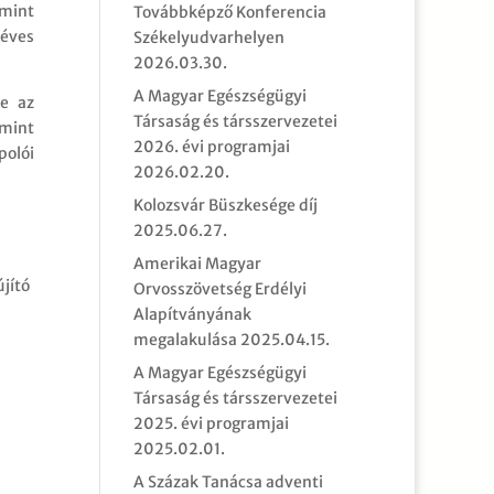
amint
Továbbképző Konferencia
 éves
Székelyudvarhelyen
2026.03.30.
A Magyar Egészségügyi
se az
Társaság és társszervezetei
amint
2026. évi programjai
polói
2026.02.20.
Kolozsvár Büszkesége díj
2025.06.27.
Amerikai Magyar
jító
Orvosszövetség Erdélyi
Alapítványának
megalakulása
2025.04.15.
A Magyar Egészségügyi
Társaság és társszervezetei
2025. évi programjai
2025.02.01.
A Százak Tanácsa adventi