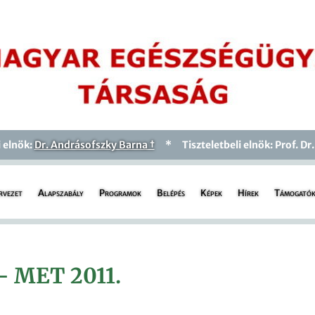
i elnök:
Dr. Andrásofszky Barna †
* Tiszteletbeli elnök: Prof. Dr.
rvezet
Alapszabály
Programok
Belépés
Képek
Hírek
Támogató
– MET 2011.