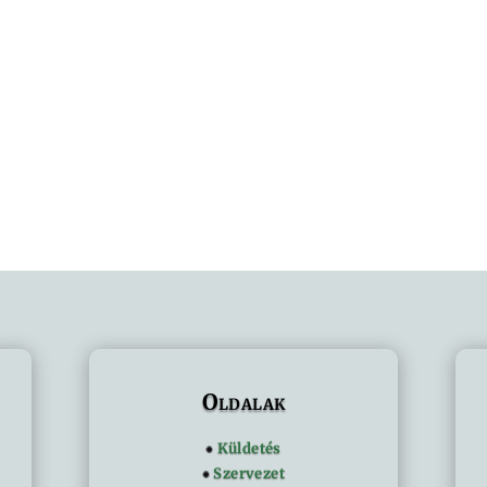
Oldalak
Küldetés
Szervezet