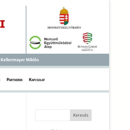
 Kellermayer Miklós
k
Partnerek
Kapcsolat