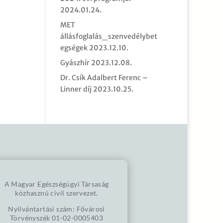
2024.01.24.
MET
állásfoglalás_szenvedélybet
egségek
2023.12.10.
Gyászhír
2023.12.08.
Dr. Csík Adalbert Ferenc –
Linner díj
2023.10.25.
A Magyar Egészségügyi Társaság
közhasznú civil szervezet.
Nyilvántartási szám: Fővárosi
Törvényszék 01-02-0005403