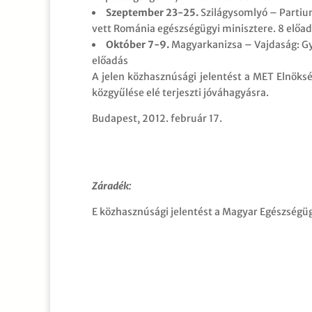
Szeptember 23-25.
Szilágysomlyó – Partiu
vett Románia egészségügyi minisztere. 8 előad
Október 7-9.
Magyarkanizsa – Vajdaság: Gy
előadás
A jelen közhasznúsági jelentést a MET Elnöksé
közgyűlése elé terjeszti jóváhagyásra.
Budapest, 2012. február 17.
Záradék:
E közhasznúsági jelentést a Magyar Egészségügy