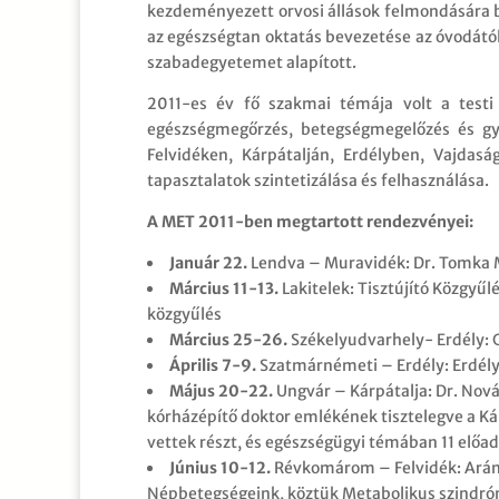
kezdeményezett orvosi állások felmondására 
az egészségtan oktatás bevezetése az óvodát
szabadegyetemet alapított.
2011-es év fő szakmai témája volt a testi 
egészségmegőrzés, betegségmegelőzés és gy
Felvidéken, Kárpátalján, Erdélyben, Vajdas
tapasztalatok szintetizálása és felhasználása.
A MET 2011-ben megtartott rendezvényei:
Január 22.
Lendva – Muravidék: Dr. Tomka M
Március 11-13.
Lakitelek: Tisztújító Közgyű
közgyűlés
Március 25-26.
Székelyudvarhely- Erdély: 
Április 7-9.
Szatmárnémeti – Erdély: Erdél
Május 20-22.
Ungvár – Kárpátalja: Dr. Nov
kórházépítő doktor emlékének tisztelegve a Ká
vettek részt, és egészségügyi témában 11 előad
Június 10-12.
Révkomárom – Felvidék: Arány
Népbetegségeink, köztük Metabolikus szindr