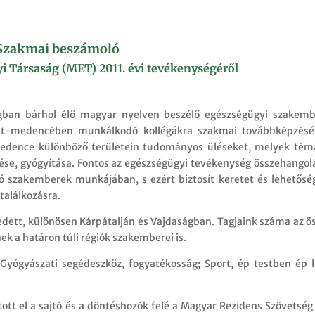
Szakmai beszámoló
 Társaság (MET) 2011. évi tevékenységéről
ágban bárhol élő magyar nyelven beszélő egészségügyi szakem
pát-medencében munkálkodó kollégákra szakmai továbbképzésé
edence különböző területein tudományos üléseket, melyek tém
se, gyógyítása. Fontos az egészségügyi tevékenység összehangol
 szakemberek munkájában, s ezért biztosít keretet és lehetősé
találkozásra.
ett, különösen Kárpátalján és Vajdaságban. Tagjaink száma az ö
ek a határon túli régiók szakemberei is.
Gyógyászati segédeszköz, fogyatékosság; Sport, ép testben ép l
ott el a sajtó és a döntéshozók felé a Magyar Rezidens Szövetség 