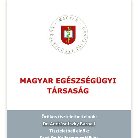
Örökös tiszteletbeli elnök:
Dr. Andrásofszky Barna †
Tiszteletbeli elnök:
Prof. Dr. Kellermayer Miklós