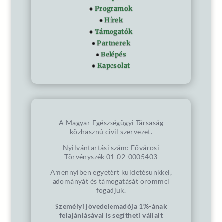
Programok
Hírek
Támogatók
Partnerek
Belépés
Kapcsolat
A Magyar Egészségügyi Társaság
közhasznú civil szervezet.
Nyilvántartási szám: Fővárosi
Törvényszék 01-02-0005403
Amennyiben egyetért küldetésünkkel,
adományát és támogatását örömmel
fogadjuk.
Személyi jövedelemadója 1%-ának
felajánlásával is segítheti vállalt