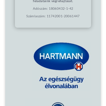
feladataink végrehajtását.
Adószám: 18060432-1-42
Számlaszám: 11742001-20061447