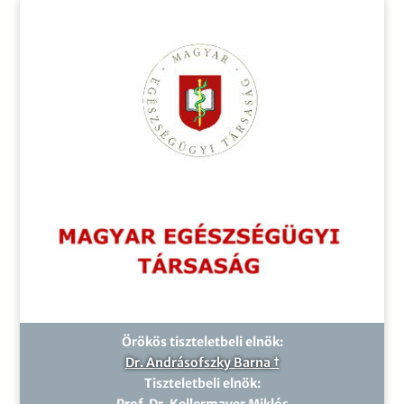
Örökös tiszteletbeli elnök:
Dr. Andrásofszky Barna †
Tiszteletbeli elnök:
Prof. Dr. Kellermayer Miklós