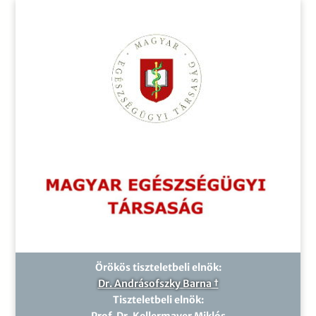
Örökös tiszteletbeli elnök:
Dr. Andrásofszky Barna †
Tiszteletbeli elnök:
Prof. Dr. Kellermayer Miklós