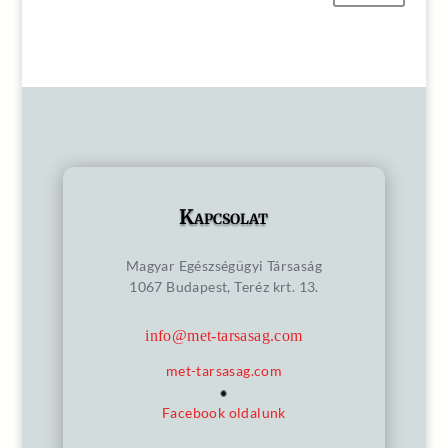
Kapcsolat
Magyar Egészségügyi Társaság
1067 Budapest, Teréz krt. 13.
info@met-tarsasag.com
met-tarsasag.com
Facebook oldalunk