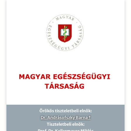
Örökös tiszteletbeli elnök:
Dr. Andrásofszky Barna †
Tiszteletbeli elnök:
Prof. Dr. Kellermayer Miklós