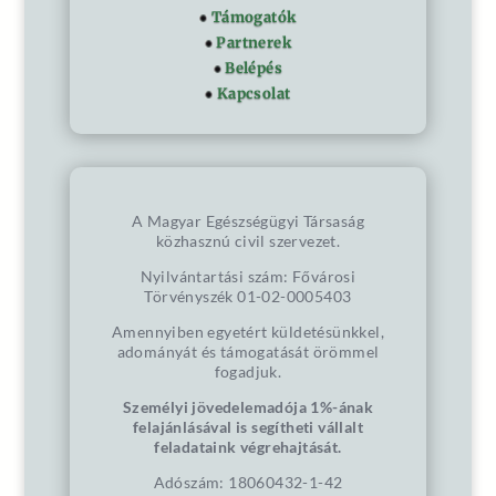
Támogatók
Partnerek
Belépés
Kapcsolat
A Magyar Egészségügyi Társaság
közhasznú civil szervezet.
Nyilvántartási szám: Fővárosi
Törvényszék 01-02-0005403
Amennyiben egyetért küldetésünkkel,
adományát és támogatását örömmel
fogadjuk.
Személyi jövedelemadója 1%-ának
felajánlásával is segítheti vállalt
feladataink végrehajtását.
Adószám: 18060432-1-42